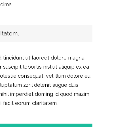
ecima.
ritatem.
 tincidunt ut laoreet dolore magna
uscipit lobortis nisl ut aliquip ex ea
olestie consequat, vel illum dolore eu
 luptatum zzril delenit augue duis
 nihil imperdiet doming id quod mazim
i facit eorum claritatem.