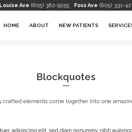
 Louise Ave
(605) 362-9255
Foss Ave
(605) 331-42
HOME
ABOUT
NEW PATIENTS
SERVICE
BLOCKQUOTES
Blockquotes
y crafted elements come together into one amazin
tuer adipiscing elit, sed diam nonummy nibh euismod