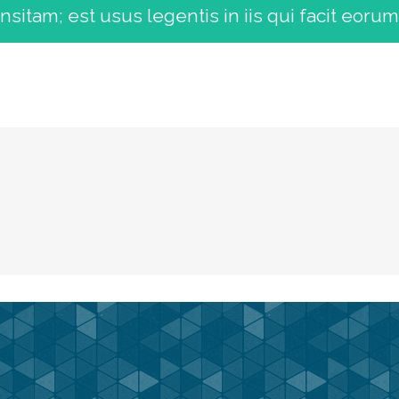
nsitam; est usus legentis in iis qui facit eorum