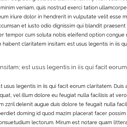
minim veniam, quis nostrud exerci tation ullamcorper s
 iriure dolor in hendrerit in vulputate velit esse m
 accumsan et iusto odio dignissim qui blandit praesent
liber tempor cum soluta nobis eleifend option congue
abent claritatem insitam; est usus legentis in iis qu
nsitam; est usus legentis in iis qui facit eorum
 usus legentis in iis qui facit eorum claritatem. Duis
uat, vel illum dolore eu feugiat nulla facilisis at ve
 zzril delenit augue duis dolore te feugait nulla fac
perdiet doming id quod mazim placerat facer possim 
consuetudium lectorum. Mirum est notare quam litte