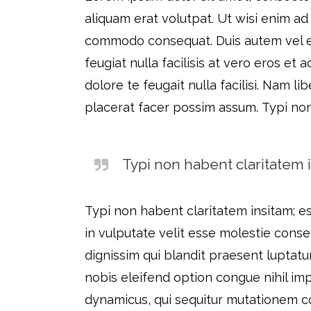
aliquam erat volutpat. Ut wisi enim ad 
commodo consequat. Duis autem vel eum
feugiat nulla facilisis at vero eros et
dolore te feugait nulla facilisi. Nam 
placerat facer possim assum. Typi non h
Typi non habent claritatem i
Typi non habent claritatem insitam; est
in vulputate velit esse molestie conseq
dignissim qui blandit praesent luptatum
nobis eleifend option congue nihil im
dynamicus, qui sequitur mutationem 