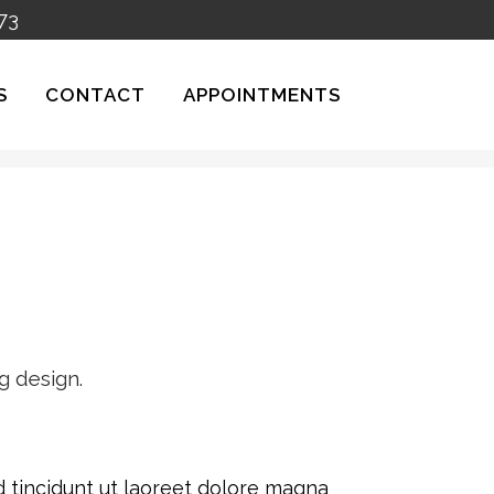
73
S
CONTACT
APPOINTMENTS
g design.
 tincidunt ut laoreet dolore magna