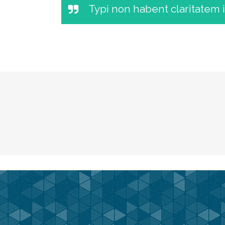
Typi non habent claritatem i