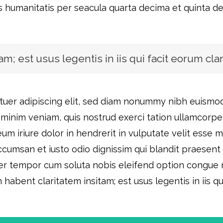
s humanitatis per seacula quarta decima et quinta d
m; est usus legentis in iis qui facit eorum cla
tuer adipiscing elit, sed diam nonummy nibh euismod
minim veniam, quis nostrud exerci tation ullamcorper s
 iriure dolor in hendrerit in vulputate velit esse m
 accumsan et iusto odio dignissim qui blandit praesent
liber tempor cum soluta nobis eleifend option congue
abent claritatem insitam; est usus legentis in iis qu