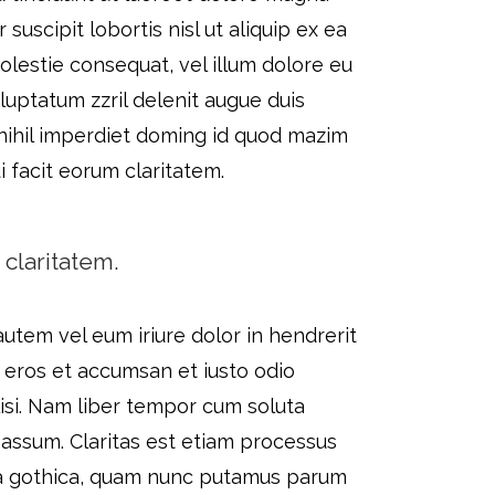
uscipit lobortis nisl ut aliquip ex ea
olestie consequat, vel illum dolore eu
 luptatum zzril delenit augue duis
 nihil imperdiet doming id quod mazim
i facit eorum claritatem.
 claritatem.
 autem vel eum iriure dolor in hendrerit
ro eros et accumsan et iusto odio
ilisi. Nam liber tempor cum soluta
assum. Claritas est etiam processus
ra gothica, quam nunc putamus parum