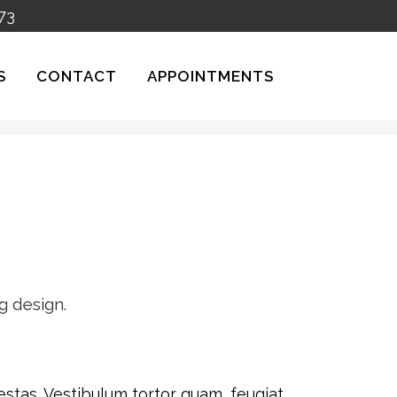
73
S
CONTACT
APPOINTMENTS
g design.
stas. Vestibulum tortor quam, feugiat