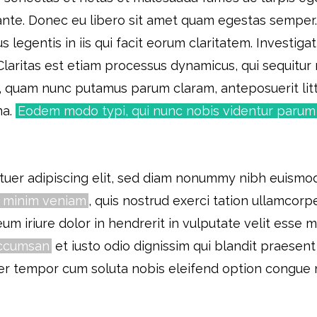
, ante. Donec eu libero sit amet quam egestas semper.
sus legentis in iis qui facit eorum claritatem. Invest
. Claritas est etiam processus dynamicus, qui sequit
a, quam nunc putamus parum claram, anteposuerit li
ma.
Eodem modo typi, qui nunc nobis videntur parum cl
tuer adipiscing elit, sed diam nonummy nibh euismod
d minim veniam
, quis nostrud exerci tation ullamcorper
 iriure dolor in hendrerit in vulputate velit esse 
 accumsan
et iusto odio dignissim qui blandit praesent
liber tempor cum soluta nobis eleifend option congue