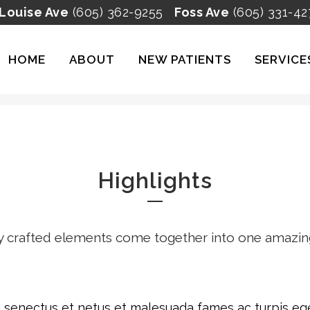
 Louise Ave
(605) 362-9255
Foss Ave
(605) 331-42
HOME
ABOUT
NEW PATIENTS
SERVICE
HIGHLIGHTS
Highlights
y crafted elements come together into one amazin
e senectus et netus et malesuada fames ac turpis ege