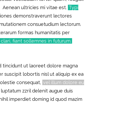
 Aenean ultricies mi vitae est.
Typi
igationes demonstraverunt lectores
ur mutationem consuetudium lectorum.
tterarum formas humanitatis per
ari, fiant sollemnes in futurum.
 tincidunt ut laoreet dolore magna
 suscipit lobortis nisl ut aliquip ex ea
molestie consequat,
vel illum dolore eu
 luptatum zzril delenit augue duis
 nihil imperdiet doming id quod mazim