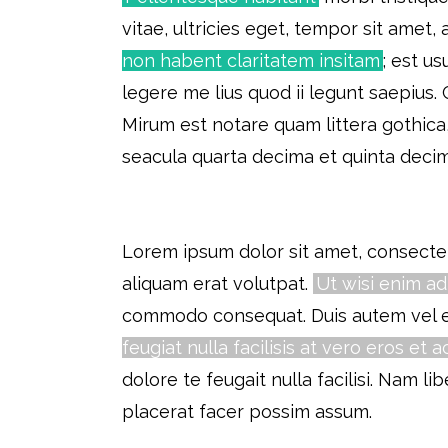
vitae, ultricies eget, tempor sit amet
non habent claritatem insitam
; est u
legere me lius quod ii legunt saepius
Mirum est notare quam littera gothic
seacula quarta decima et quinta deci
Lorem ipsum dolor sit amet, consecte
aliquam erat volutpat.
Ut wisi enim a
commodo consequat. Duis autem vel eum
feugiat nulla facilisis at vero eros et
dolore te feugait nulla facilisi. Nam 
placerat facer possim assum.