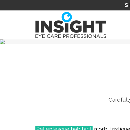
S
Carefull
Pellentesque habitant
morbi tristiqu